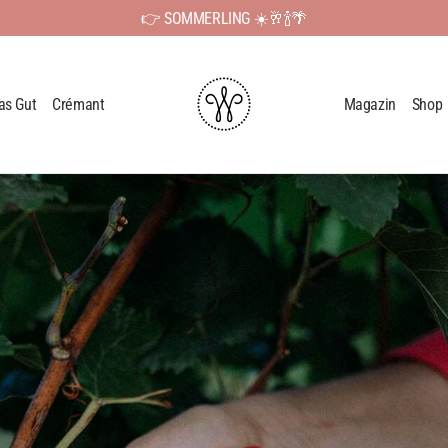
👉 SOMMERLING ☀️🥂🍾🌴
as Gut
Crémant
Magazin
Shop