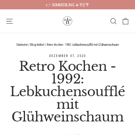
Direkt
👉 SOMMERLING ☀️🥂🍾🌴
zum
Inhalt
Ei
Seitennavigation
Suche
Startseite
/
Blog-Artikel
/
Retro Kochen - 1992: Lebkuchensoufflé mit Glühweinschaum
DEZEMBER 07, 2020
Retro Kochen -
1992:
Lebkuchensoufflé
mit
Glühweinschaum