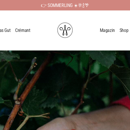
👉 SOMMERLING ☀️🥂🍾🌴
as Gut
Crémant
Magazin
Shop