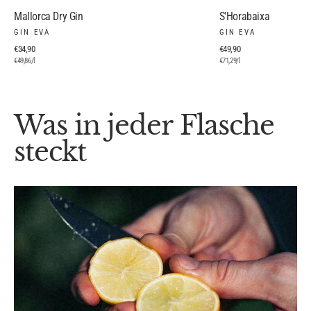
Mallorca Dry Gin
S'Horabaixa
GIN EVA
GIN EVA
€34,90
€49,90
€49,86/l
€71,29/l
Was in jeder Flasche
steckt