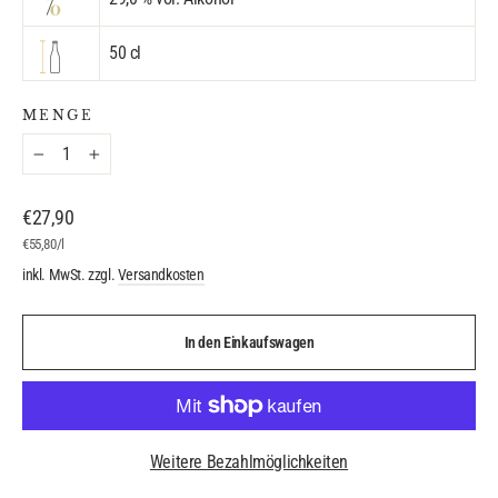
50 cl
MENGE
−
+
Normaler
€27,90
Preis
€55,80
/
l
inkl. MwSt. zzgl.
Versandkosten
In den Einkaufswagen
Weitere Bezahlmöglichkeiten