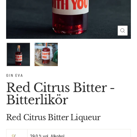
Schli
(Esc)
GIN EVA
Red Citrus Bitter -
Bitterlikör
Red Citrus Bitter Liqueur
29,0
% vol. Alkohol