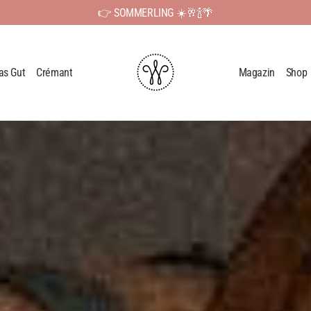
👉 SOMMERLING ☀️🥂🍾🌴
as Gut
Crémant
Magazin
Shop