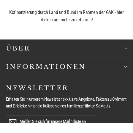
Kofinanzierung durch Land und Bund im Rahmen der GAK - hier
klicken um mehr zu erfahren!
ÜBER
INFORMATIONEN
NEWSLETTER
Erhalten Sie in unserem Newsletter exklusive Angebote, Fakten zu Crémant
und Einblicke hinter die Kulissen eines familiengeführten Sektguts.
Melden
Abonnieren
Abonnieren
Sie
sich