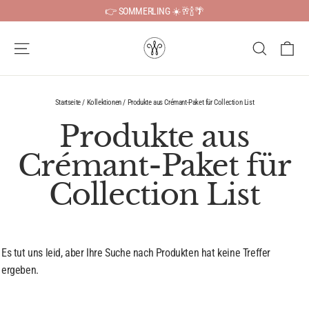
Direkt
👉 SOMMERLING ☀️🥂🍾🌴
zum
Inhalt
Ei
Seitennavigation
Suche
Startseite
/
Kollektionen
/
Produkte aus Crémant-Paket für Collection List
Produkte aus
Crémant-Paket für
Collection List
Es tut uns leid, aber Ihre Suche nach Produkten hat keine Treffer
ergeben.