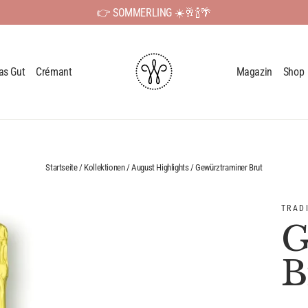
👉 SOMMERLING ☀️🥂🍾🌴
as Gut
Crémant
Magazin
Shop
Startseite
/
Kollektionen
/
August Highlights
/
Gewürztraminer Brut
TRAD
G
B