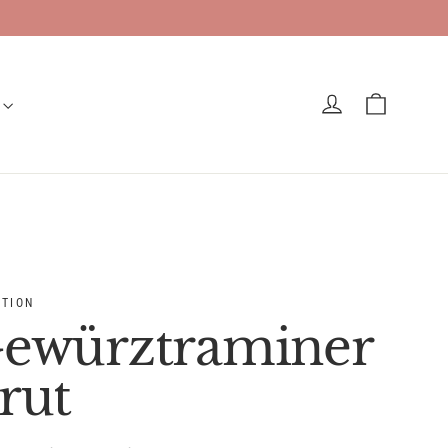
Einkaufs
Einloggen
ITION
ewürztraminer
rut