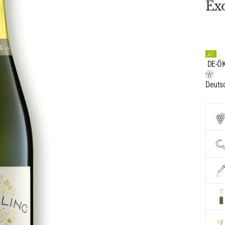
Exo
DE-Ö
Deutsc