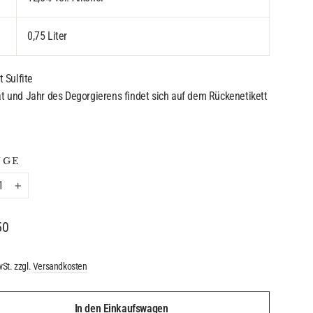
0,75 Liter
t Sulfite
 und Jahr des Degorgierens findet sich auf dem Rückenetikett
NGE
+
ler
50
wSt. zzgl.
Versandkosten
In den Einkaufswagen